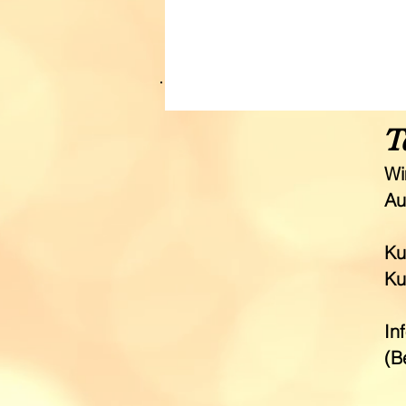
Tages
T
Wi
Au
Ku
Ku
In
(B