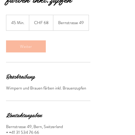
68
Schweizer
45 Min.
4
CHF 68
Bernstrasse 49
Franken
5
M
i
n
Weiter
.
Beschreibung
Wimpern und Brauen färben inkl. Brauenzupfen
Kontaktangaben
Bernstrasse 49, Bern, Switzerland
+ +41 31 534 76 66