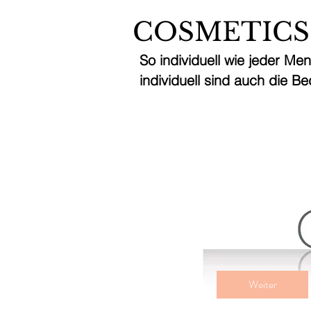
COSMETICS
So individuell wie jeder Men
individuell sind auch die Be
Voll beh
55
Schweizer
30 Min.
3
CHF 
Franken
0
M
i
Weiter
n