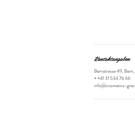
.
Beschreibung
Rücken/Brust
Kontaktangaben
Bernstrasse 49, Bern,
+ +41 31 534 76 66
info@cosmetics-grec