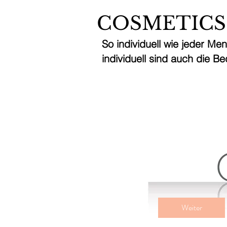
COSMETICS
So individuell wie jeder Men
individuell sind auch die Be
Gesichts
110
Schweizer
1 Std.
1
CHF 11
Franken
S
t
d
Weiter