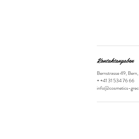
Beschreibung
Gesichtsbehandlung o
Kontaktangaben
Bernstrasse 49, Bern,
+ +41 31 534 76 66
info@cosmetics-grec