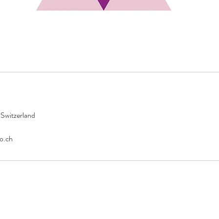
hne Massage inkl. Brauen zupfen
 Switzerland
o.ch