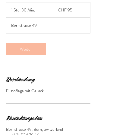
95
Schweizer
1 Std. 30 Min.
1
CHF 95
Franken
S
t
Bernstrasse 49
d
3
0
M
Weiter
i
n
.
Beschreibung
Fusspflege mit Gellack
Kontaktangaben
Bernstrasse 49, Bern, Switzerland